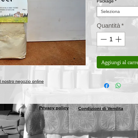
Package
*
Seleziona
Quantità
*
Aggiungi al carr
el nostro negozio online
Privacy policy
Condizioni di Vendita