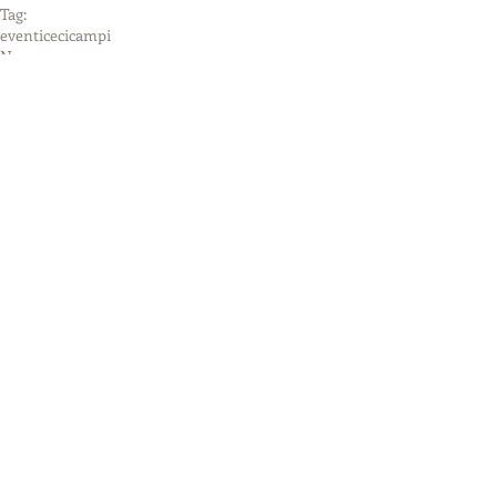
Tag:
eventi
ceci
campi
News
Eventi
Commenti
Scrivi un commento...