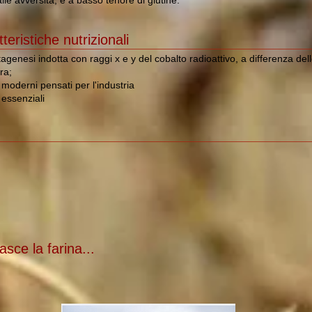
lle avversità, e a basso tenore di glutine.
tteristiche nutrizionali
enesi indotta con raggi x e y del cobalto radioattivo, a differenza del
ra;
i moderni pensati per l'industria
 essenziali
ce la farina...