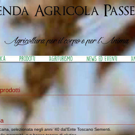
enda Agricola Passe
Agricoltura per il corpo e per l''Anima
ica
Prodotti
Agriturismo
News ed Eventi
A
prodotti
ia
scana, selezionata negli anni '40 dal'Ente Toscano Sementi.