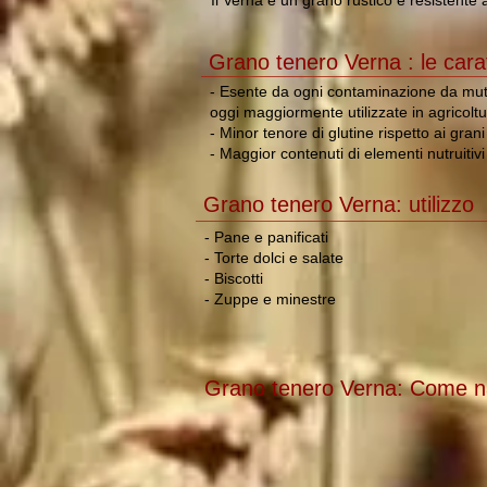
Il Verna è un grano rustico e resistente a
Grano tenero Verna :
le cara
- Esente da ogni contaminazione da mutag
oggi maggiormente utilizzate in agricoltu
- Minor tenore di glutine rispetto ai gran
- Maggior contenuti di elementi nutruitivi
Grano tenero Verna: utilizzo
- Pane e panificati
- Torte dolci e salate
- Biscotti
- Zuppe e minestre
Grano tenero Verna: Come nas