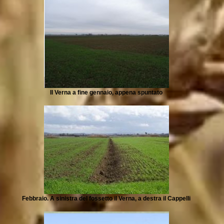
Il Verna a fine gennaio, appena spuntato
Febbraio. A sinistra del fossetto il Verna, a destra il Cappelli