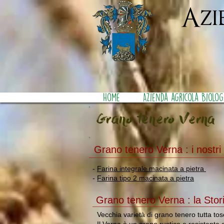
Azi
Home
Azienda agricola Biolog
Grano tenero Verna
Grano tenero Verna : i nostri 
-
Farina integrale macinata a pietra
-
Farina tipo 2 macinata a pietra
Grano tenero Verna : la Stor
Vecchia varietà di grano tenero tutta to