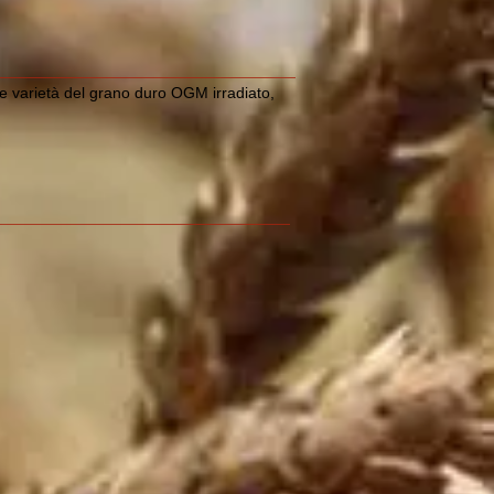
le varietà del grano duro OGM irradiato,