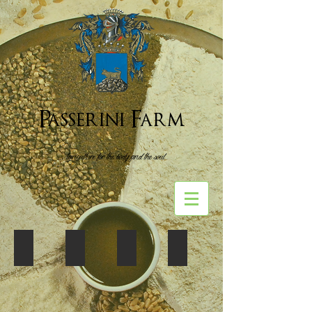
Passerini Farm
Agriculture for the body and the soul
Negozio online
Dove acquistare
Conoscere i prodotti
Ricette