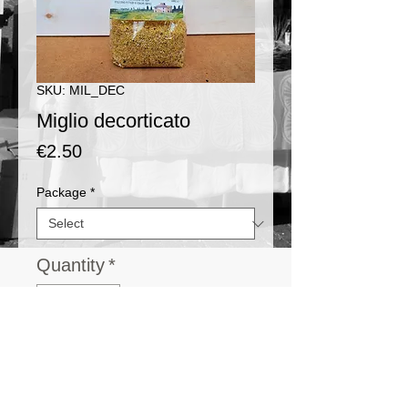
SKU: MIL_DEC
Miglio decorticato
Price
€2.50
Package
*
Quantity
*
Add to Cart